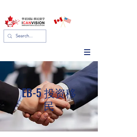
​EB-5 投资移
民