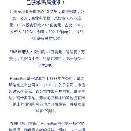
已获移民局批准！
距离圣地亚哥市中心 15 英里，联排别墅，公
寓，公园，商业和学校，总投资 7.79 亿美
元，EB-5 投资贷款 2.49 亿美元，占比 32%，
投资人 312 位，创造 4,709 工作岗位， I-956
已经获移民局批准！
EB-5 申请人：
投资额 80 万美元，管理费 7 万
美元，期限 3-4 年，利息 0.25%， 第一顺位土
地抵押。
HomeFed是一家成立于1988年的公司，是纳
斯达克上市公司JEF（NYSE）的子公司，市值
超过90亿美元。该公司在加利福尼亚、佛罗里
达、南卡罗来纳、弗吉尼亚和纽约等地拥有25
年以上的住宅和商业地产开发经验，并成功完
成多个项目。
在EB-5项目方面，HomeFed提供第一顺位实
物抵押，确保投资者的权益。例如，Escaya项