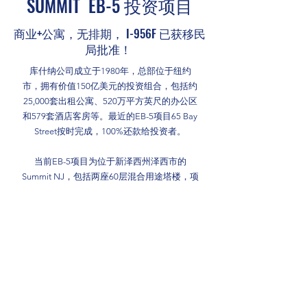
SUMMIT EB-5 投资项目
商业+公寓，无排期， I-956F 已获移民
局批准！
库什纳公司成立于1980年，总部位于纽约
市，拥有价值150亿美元的投资组合，包括约
25,000套出租公寓、520万平方英尺的办公区
和579套酒店客房等。最近的EB-5项目65 Bay
Street按时完成，100%还款给投资者。
当前EB-5项目为位于新泽西州泽西市的
Summit NJ，包括两座60层混合用途塔楼，项
目总面积200万平方英尺，提供1,723套公寓和
40,000平方英尺的零售空间（已出租给
Target）。配套设施包括室内外泳池、篮球
场、保龄球馆等。借款额为80万美元，投资人
数63位，创造的就业岗位已超出要求，预计将
创造4,967个岗位。